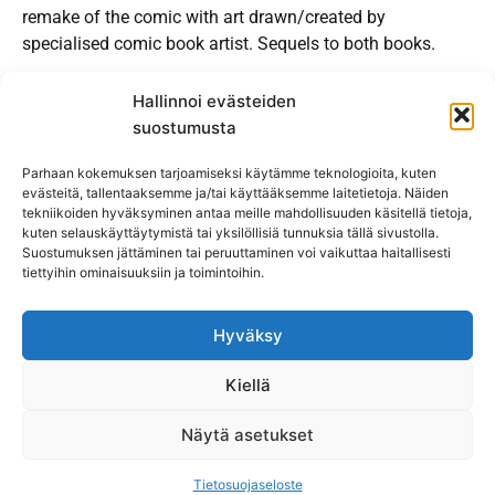
remake of the comic with art drawn/created by
specialised comic book artist. Sequels to both books.
Hallinnoi evästeiden
suostumusta
Parhaan kokemuksen tarjoamiseksi käytämme teknologioita, kuten
evästeitä, tallentaaksemme ja/tai käyttääksemme laitetietoja. Näiden
LTD Shattered Multiverse Oy
tekniikoiden hyväksyminen antaa meille mahdollisuuden käsitellä tietoja,
kuten selauskäyttäytymistä tai yksilöllisiä tunnuksia tällä sivustolla.
Suostumuksen jättäminen tai peruuttaminen voi vaikuttaa haitallisesti
Y-tunnus: 3348769-5
tiettyihin ominaisuuksiin ja toimintoihin.
Sipontie 189, 23800
Laitila
040 735 1145
Hyväksy
shatteredmultiverse@mail.ru
Kiellä
Näytä asetukset
Tietosuojaseloste
Tietosuojaseloste
Copyright LTD Shatteret Multiverse Oy 2023