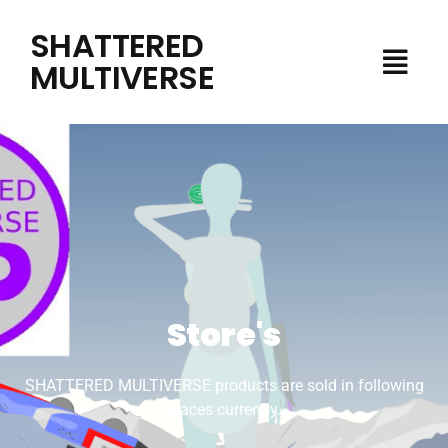
Siirry
SHATTERED
sisältöön
Menu
MULTIVERSE
Store's
SHATTERED MULTIVERSE products are sold in following
places currently.