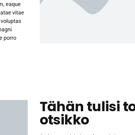
m, eaque
eatae vitae
 voluptas
magni
e porro
Tähän tulisi t
otsikko