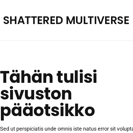
Siirry
sisältöön
SHATTERED MULTIVERSE
Tähän tulisi
sivuston
pääotsikko
Sed ut perspiciatis unde omnis iste natus error sit volup